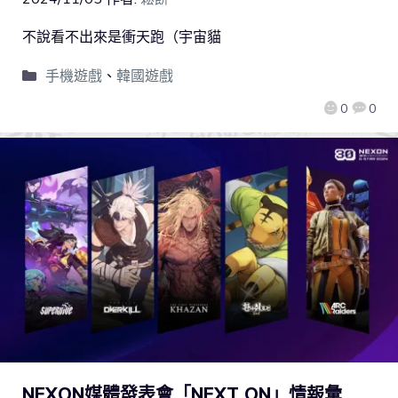
不說看不出來是衝天跑（宇宙貓
手機遊戲
、
韓國遊戲
0
0
NEXON媒體發表會「NEXT ON」情報彙