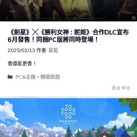
《劍星》╳《勝利女神 : 妮姬》合作DLC宣布
6月發售！同捆PC版將同時登場！
2025/02/13
作者:
星藍
香還能更香！
PC&主機
、
韓國遊戲
0
0