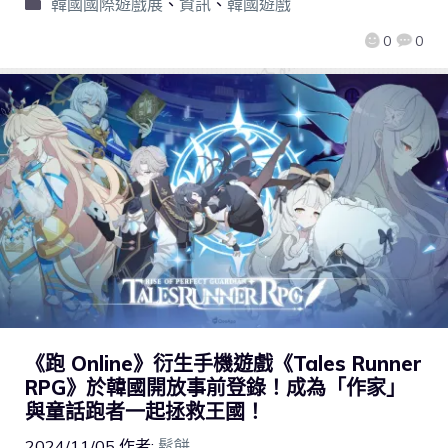
韓國國際遊戲展
、
資訊
、
韓國遊戲
0
0
《跑 Online》衍生手機遊戲《Tales Runner
RPG》於韓國開放事前登錄！成為「作家」
與童話跑者一起拯救王國！
2024/11/05
作者:
鬆餅