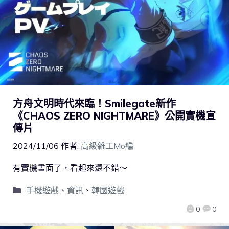
方舟文明時代來臨！Smilegate新作
《CHAOS ZERO NIGHTMARE》公開實機宣
傳片
2024/11/06
作者:
高級雜工Mo編
有實機畫面了，看起來還不錯～
手機遊戲
、
資訊
、
韓國遊戲
0
0