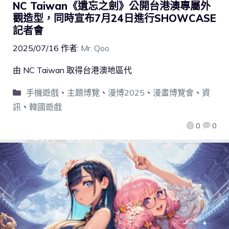
NC Taiwan《遺忘之劍》公開台港澳專屬外
觀造型，同時宣布7月24日進行SHOWCASE
記者會
2025/07/16
作者:
Mr. Qoo
由 NC Taiwan 取得台港澳地區代
手機遊戲
、
主題博覽
、
漫博2025
、
漫畫博覽會
、
資
訊
、
韓國遊戲
0
0