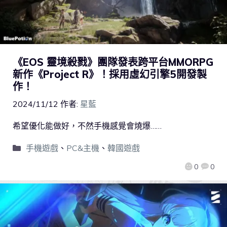
《EOS 靈境殺戮》團隊發表跨平台MMORPG
新作《Project R》！採用虛幻引擎5開發製
作！
2024/11/12
作者:
星藍
希望優化能做好，不然手機感覺會燒爆……
手機遊戲
、
PC&主機
、
韓國遊戲
0
0