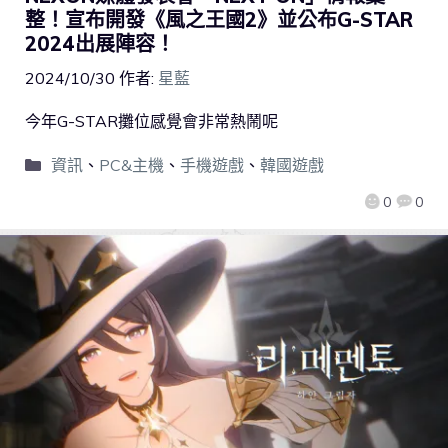
整！宣布開發《風之王國2》並公布G-STAR
2024出展陣容！
2024/10/30
作者:
星藍
今年G-STAR攤位感覺會非常熱鬧呢
資訊
、
PC&主機
、
手機遊戲
、
韓國遊戲
0
0