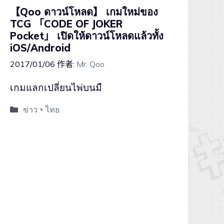
【Qoo ดาวน์โหลด】 เกมใหม่ของ
TCG 「CODE OF JOKER
Pocket」 เปิดให้ดาวน์โหลดแล้วทั้ง
iOS/Android
2017/01/06
作者:
Mr. Qoo
เกมแลกเปลี่ยนไพ่บนมื
ข่าว
、
ไทย