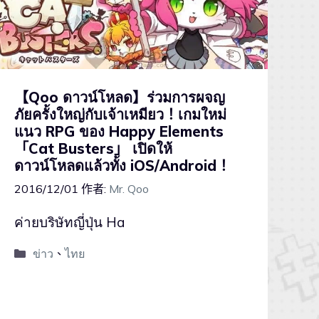
【Qoo ดาวน์โหลด】ร่วมการผจญ
ภัยครั้งใหญ่กับเจ้าเหมียว！เกมใหม่
แนว RPG ของ Happy Elements
「Cat Busters」 เปิดให้
ดาวน์โหลดแล้วทั้ง iOS/Android！
2016/12/01
作者:
Mr. Qoo
ค่ายบริษัทญี่ปุ่น Ha
ข่าว
、
ไทย