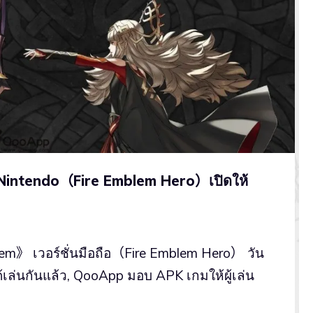
intendo（Fire Emblem Hero）เปิดให้
m》 เวอร์ชั่นมือถือ（Fire Emblem Hero） วัน
้เล่นกันแล้ว, QooApp มอบ APK เกมให้ผู้เล่น