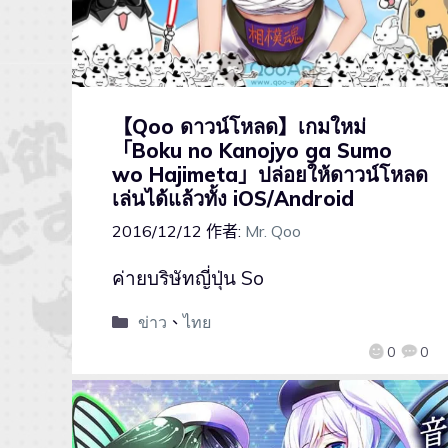
【Qoo ดาวน์โหลด】เกมใหม่
「Boku no Kanojyo ga Sumo
wo Hajimeta」ปล่อยให้ดาวน์โหลด
เล่นได้แล้วทั้ง iOS/Android
2016/12/12
作者:
Mr. Qoo
ค่ายบริษัทญี่ปุ่น So
ข่าว
、
ไทย
0
0