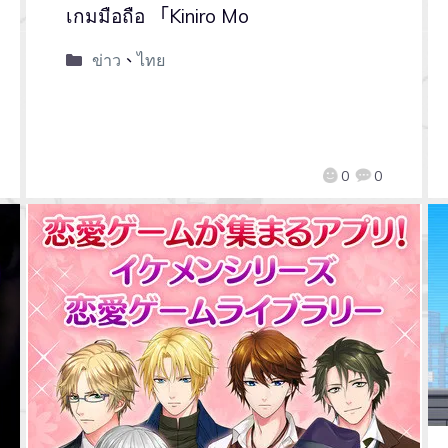
เกมมือถือ 「Kiniro Mo
ข่าว
、
ไทย
0
0