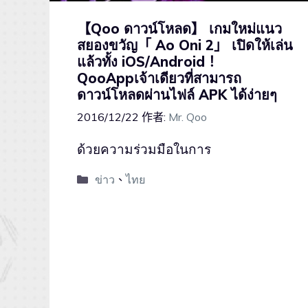
【Qoo ดาวน์โหลด】 เกมใหม่แนว
สยองขวัญ「 Ao Oni 2」 เปิดให้เล่น
แล้วทั้ง iOS/Android！
QooAppเจ้าเดียวที่สามารถ
ดาวน์โหลดผ่านไฟล์ APK ได้ง่ายๆ
2016/12/22
作者:
Mr. Qoo
ด้วยความร่วมมือในการ
ข่าว
、
ไทย