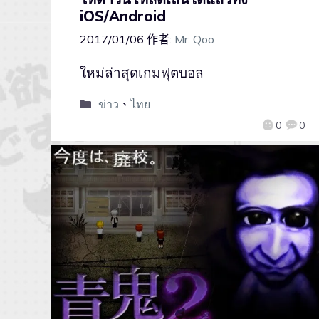
iOS/Android
2017/01/06
作者:
Mr. Qoo
ใหม่ล่าสุดเกมฟุตบอล
ข่าว
、
ไทย
0
0