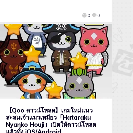
0
0
【Qoo ดาวน์โหลด】เกมใหม่แนว
สะสมเจ้าแมวเหมียว「Hataraku
Nyanko Houji」เปิดให้ดาวน์โหลด
แล้วทั้ง iOS/Android