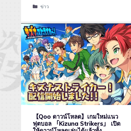
ข่าว
【Qoo ดาวน์โหลด】เกมใหม่แนว
ฟุตบอล 「Kizuna Strikers」 เปิด
ให้ดาวน์โหลดเล่นได้แล้วทั้ง