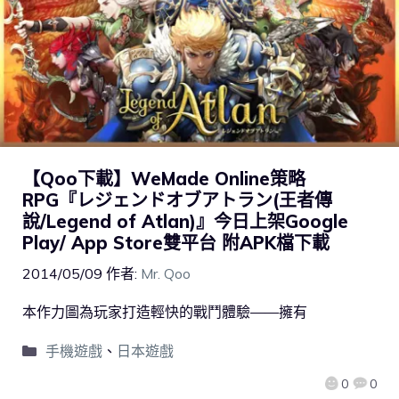
【Qoo下載】WeMade Online策略
RPG『レジェンドオブアトラン(王者傳
說/Legend of Atlan)』今日上架Google
Play/ App Store雙平台 附APK檔下載
2014/05/09
作者:
Mr. Qoo
本作力圖為玩家打造輕快的戰鬥體驗——擁有
手機遊戲
、
日本遊戲
0
0