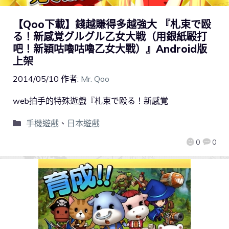
【Qoo下載】錢越賺得多越強大 『札束で殴
る！新感覚グルグル乙女大戦（用銀紙毆打
吧！新穎咕嚕咕嚕乙女大戰）』Android版
上架
2014/05/10
作者:
Mr. Qoo
web拍手的特殊遊戲『札束で殴る！新感覚
手機遊戲
、
日本遊戲
0
0