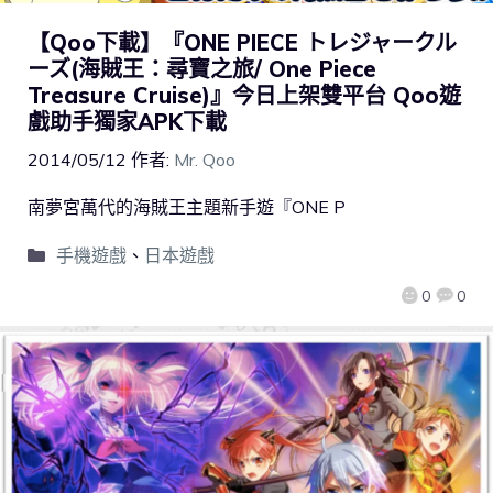
【Qoo下載】『ONE PIECE トレジャークル
ーズ(海賊王：尋寶之旅/ One Piece
Treasure Cruise)』今日上架雙平台 Qoo遊
戲助手獨家APK下載
2014/05/12
作者:
Mr. Qoo
南夢宮萬代的海賊王主題新手遊『ONE P
手機遊戲
、
日本遊戲
0
0