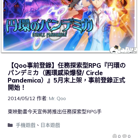
【Qoo事前登錄】任務探索型RPG『円環の
パンデミカ（圓環感染爆發/ Circle
Pandemica）』5月末上架，事前登錄正式
開始！
2014/05/12
作者:
Mr. Qoo
東映動畫今天宣佈將推出任務探索型RPG手
手機遊戲
、
日本遊戲
0
0