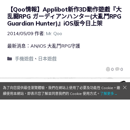
【Qoo情報】Applibot新作3D動作遊戲『大
乱闘RPG ガーディアンハンター(大亂鬥RPG
Guardian Hunter)』iOS版今日上架
2014/05/09
作者:
Mr. Qoo
最新消息：AN/iOS 大亂鬥RPG守護
手機遊戲
、
日本遊戲
0
0
為了向您提供最佳瀏覽體驗，我們在網站上使用了必要及功能性 Cookie。繼
續使用本網站，即表示您了解並同意我們的 Cookie 使用方式。
了解更多→