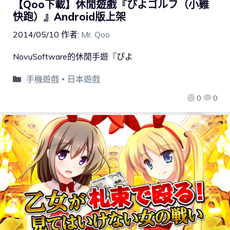
【Qoo下載】休閒遊戲『ぴよゴルフ（小雞
快跑）』Android版上架
2014/05/10
作者:
Mr. Qoo
NovuSoftware的休閒手遊『ぴよ
手機遊戲
、
日本遊戲
0
0