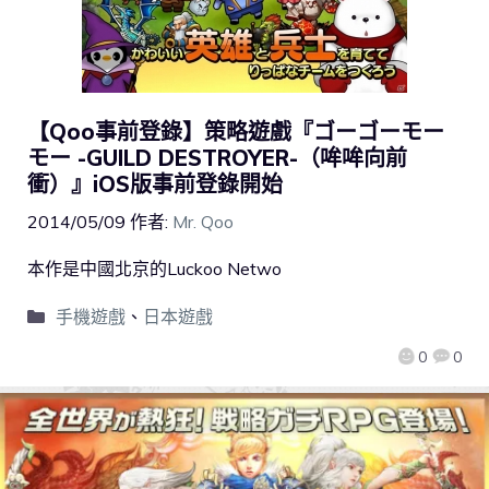
【Qoo事前登錄】策略遊戲『ゴーゴーモー
モー -GUILD DESTROYER-（哞哞向前
衝）』iOS版事前登錄開始
2014/05/09
作者:
Mr. Qoo
本作是中國北京的Luckoo Netwo
手機遊戲
、
日本遊戲
0
0