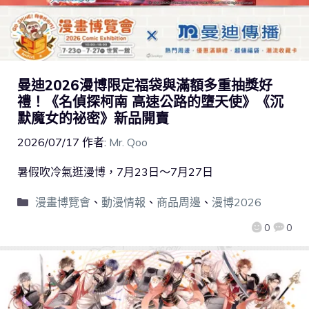
曼迪2026漫博限定福袋與滿額多重抽獎好
禮！《名偵探柯南 高速公路的墮天使》《沉
默魔女的祕密》新品開賣
2026/07/17
作者:
Mr. Qoo
暑假吹冷氣逛漫博，7月23日～7月27日
漫畫博覽會
、
動漫情報
、
商品周邊
、
漫博2026
0
0