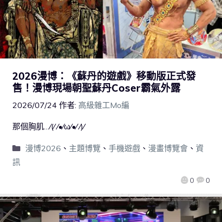
2026漫博：《蘇丹的遊戲》移動版正式發
售！漫博現場朝聖蘇丹Coser霸氣外露
2026/07/24
作者:
高級雜工Mo編
那個胸肌…⁄(⁄ ⁄•⁄ω⁄•⁄ ⁄)⁄
漫博2026
、
主題博覽
、
手機遊戲
、
漫畫博覽會
、
資
訊
0
0