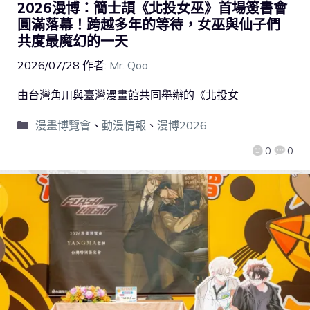
2026漫博：簡士頡《北投女巫》首場簽書會
圓滿落幕！跨越多年的等待，女巫與仙子們
共度最魔幻的一天
2026/07/28
作者:
Mr. Qoo
由台灣角川與臺灣漫畫館共同舉辦的《北投女
漫畫博覽會
、
動漫情報
、
漫博2026
0
0