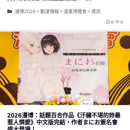
漫博2026
、
動漫情報
、
漫畫博覽會
、
資訊
0
0
2026漫博：話題百合作品《汙穢不堪的妳最
惹人憐愛》中文版完結，作者まにお簽名會
盛大登場！