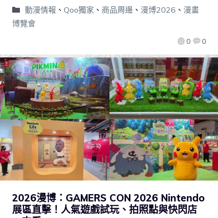
動漫情報
、
Qoo獨家
、
商品周邊
、
漫博2026
、
漫畫
博覽會
0
0
2026漫博：GAMERS CON 2026 Nintendo
展區直擊！人氣遊戲試玩、拍照點與快閃店