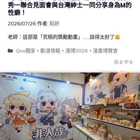
秀一聯合見面會與台灣紳士一同分享身為M的
性癖！
2026/07/26
作者:
鬆餅
老師：這部是「究極的獎勵動畫」……說得太好了
Qoo獨家
、
動漫情報
、
漫博2026
、
漫畫博覽會
0
0