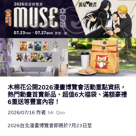
木棉花公開2026漫畫博覽會活動重點資訊，
熱門動畫首賣新品、超值6大福袋、滿額豪禮
6重送等豐富內容！
2026/07/16
作者:
Mr. Qoo
2026台北漫畫博覽會即將於7月23日至