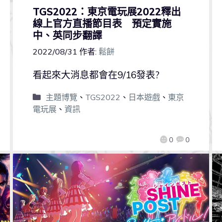
TGS2022：東京電玩展2022釋出
線上官方直播節目表 預定實施
中、英同步翻譯
2022/08/31
作者:
鬆餅
看起來大消息都會在9/16發表?
主題博覽
、
TGS2022
、
日本遊戲
、
東京
電玩展
、
資訊
0
0