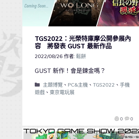
TGS2022：光榮特庫摩公開參展內
容 將發表 GUST 最新作品
2022/08/26
作者:
鬆餅
GUST 新作！會是鍊金嗎？
主題博覽
、
PC&主機
、
TGS2022
、
手機
遊戲
、
東京電玩展
0
0