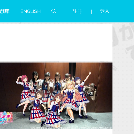
註冊
登入
戲庫
ENGLISH