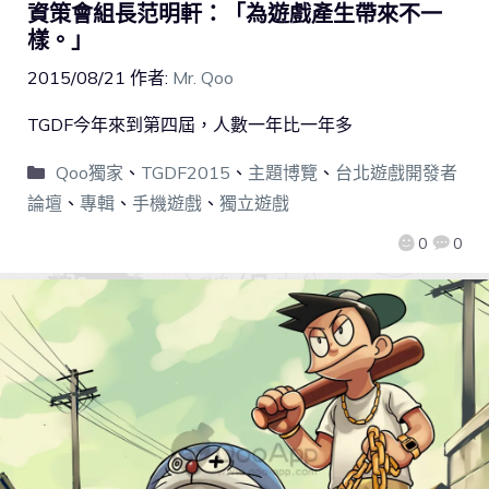
資策會組長范明軒：「為遊戲產生帶來不一
樣。」
2015/08/21
作者:
Mr. Qoo
TGDF今年來到第四屆，人數一年比一年多
Qoo獨家
、
TGDF2015
、
主題博覽
、
台北遊戲開發者
論壇
、
專輯
、
手機遊戲
、
獨立遊戲
0
0