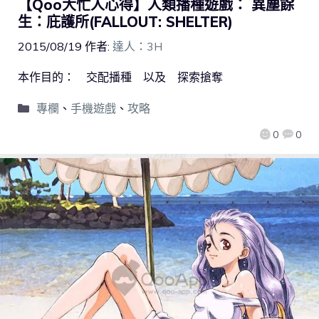
【Qoo大忙人心得】人類播種遊戲： 異塵餘
生：庇護所(FALLOUT: SHELTER)
2015/08/19
作者:
達人：3H
本作目的： 交配播種 以及 探索搶奪
專欄
、
手機遊戲
、
攻略
0
0