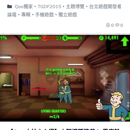
Qoo獨家
、
TGDF2015
、
主題博覽
、
台北遊戲開發者
論壇
、
專輯
、
手機遊戲
、
獨立遊戲
0
0