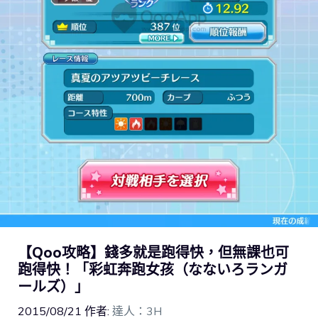
【Qoo攻略】錢多就是跑得快，但無課也可
跑得快！「彩虹奔跑女孩（なないろランガ
ールズ）」
2015/08/21
作者:
達人：3H