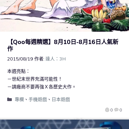
【Qoo每週精選】8月10日-8月16日人氣新
作
2015/08/19
作者:
達人：3H
本週亮點：
－世紀末世界充滿可能性！
－請廠商不要再強Ｘ各歷史大作。
專欄
、
手機遊戲
、
日本遊戲
0
0