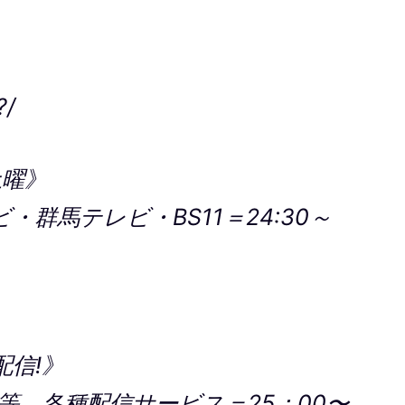
/
土曜》
ビ・群馬テレビ・BS11＝24:30～
配信!》
T等、各種配信サービス＝25：00〜