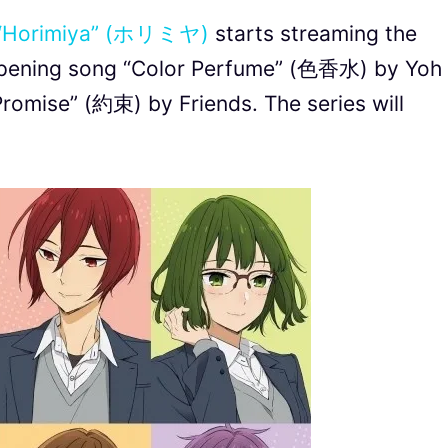
“Horimiya” (ホリミヤ)
starts streaming the
he opening song “Color Perfume” (色香水) by Yoh
omise” (約束) by Friends. The series will