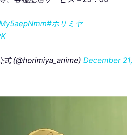
o/zMy5aepNmm
#ホリミヤ
RK
@horimiya_anime)
December 21,