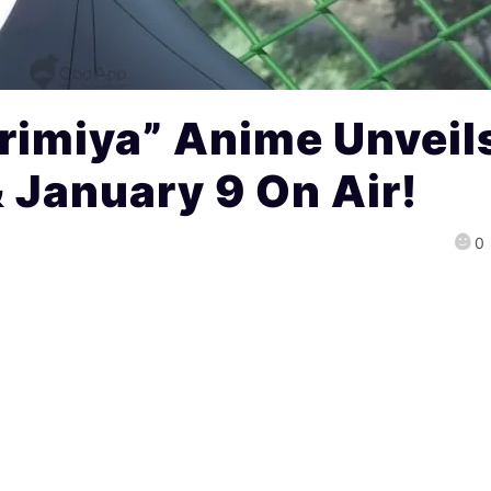
rimiya” Anime Unveil
 & January 9 On Air!
0