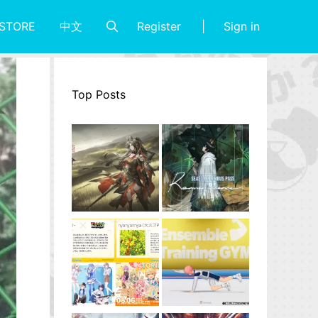
Register
Sign in
STORE
中文
Top Posts