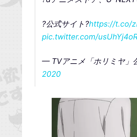
?公式サイト?
https://t.c
pic.twitter.com/usUhYj4o
— TVアニメ「ホリミヤ」公式 (
2020