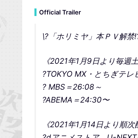
▍
Official Trailer
\?「ホリミヤ」本ＰＶ解禁!?
《2021年1月9日より毎週
?TOKYO MX・とちぎテレ
? MBS＝26:08～
?ABEMA＝24:30〜
《2021年1月14日より順次
?dアニメストア、U-NEX