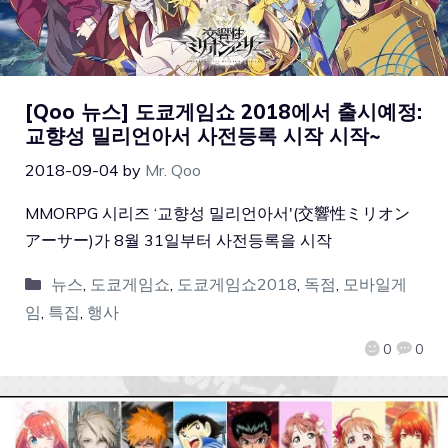
[Qoo 뉴스] 도쿄게임쇼 2018에서 출시예정:
교향성 밀리언아서 사전등록 시작 시작~
2018-09-04
by
Mr. Qoo
MMORPG 시리즈 ‘교향성 밀리언아서'(交響性ミリオン
アーサー)가 8월 31일부터 사전등록을 시작
뉴스
,
도쿄게임쇼
,
도쿄게임쇼2018
,
독점
,
모바일게
임
,
특집
,
행사
0
0