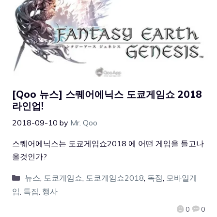
[Qoo 뉴스] 스퀘어에닉스 도쿄게임쇼 2018
라인업!
2018-09-10
by
Mr. Qoo
스퀘어에닉스는 도쿄게임쇼2018 에 어떤 게임을 들고나
올것인가?
뉴스
,
도쿄게임쇼
,
도쿄게임쇼2018
,
독점
,
모바일게
임
,
특집
,
행사
0
0