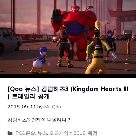
[Qoo 뉴스] 킹덤하츠3 (Kingdom Hearts III
) 트레일러 공개
2018-09-11
by
Mr. Qoo
킹덤하츠3 언제쯤 나올려나 ?
PC&콘솔
,
뉴스
,
도쿄게임쇼2018
,
독점