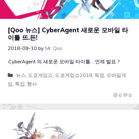
[Qoo 뉴스] CyberAgent 새로운 모바일 타
이틀 뜨.든!
2018-09-10
by
Mr. Qoo
.CyberAgent 의 새로운 모바일 타이틀… 언제 발표 ?
뉴스
,
도쿄게임쇼
,
도쿄게임쇼2018
,
독점
,
모바일게
임
,
특집
,
행사
0
0