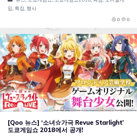
임
,
특집
,
행사
0
0
[Qoo 뉴스] ‘소녀☆가극 Revue Starlight’
도쿄게임쇼 2018에서 공개!