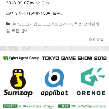
2018-09-07
by
Mr. Qoo
소녀☆가극 사전예약 50만 돌파..
뉴스
,
도쿄게임쇼
,
도쿄게임쇼2018
,
독점
,
모바일게
임
,
특집
,
행사
0
0