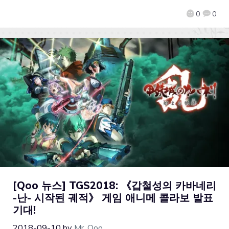
0
0
[Qoo 뉴스] TGS2018: 《갑철성의 카바네리
-난- 시작된 궤적》 게임 애니메 콜라보 발표
기대!
2018-09-10
by
Mr. Qoo