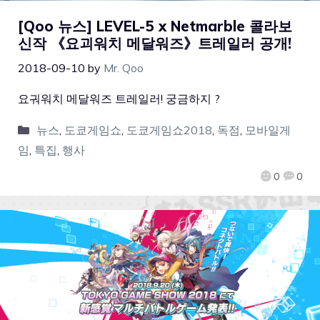
[Qoo 뉴스] LEVEL-5 x Netmarble 콜라보
신작 《요괴워치 메달워즈》트레일러 공개!
2018-09-10
by
Mr. Qoo
요궈워치 메달워즈 트레일러! 궁금하지 ?
뉴스
,
도쿄게임쇼
,
도쿄게임쇼2018
,
독점
,
모바일게
임
,
특집
,
행사
0
0