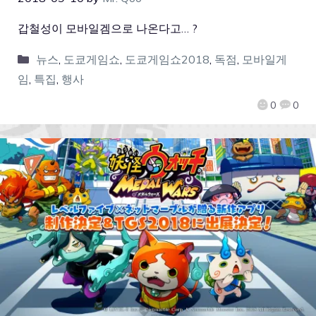
갑철성이 모바일겜으로 나온다고… ?
뉴스
,
도쿄게임쇼
,
도쿄게임쇼2018
,
독점
,
모바일게
임
,
특집
,
행사
0
0