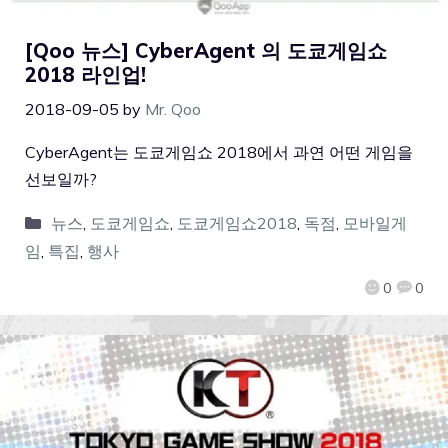
[Qoo 뉴스] CyberAgent 의 도쿄게임쇼
2018 라인업!
2018-09-05
by
Mr. Qoo
CyberAgent는 도쿄게임쇼 2018에서 과연 어떤 게임을
선보일까?
뉴스
,
도쿄게임쇼
,
도쿄게임쇼2018
,
독점
,
모바일게
임
,
특집
,
행사
0
0