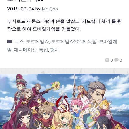
2018-09-04
by
Mr. Qoo
부시로드가 몬스타랩과 손을 맡잡고 ‘카드캡터 체리’를 원
작으로 하여 모바일게임을 만들었다.
뉴스
,
도쿄게임쇼
,
도쿄게임쇼2018
,
독점
,
모바일게
임
,
애니메이션
,
특집
,
행사
0
0