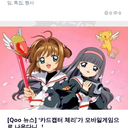
임
,
특집
,
행사
0
0
[Qoo 뉴스] ‘카드캡터 체리’가 모바일게임으
로 나온다니…!