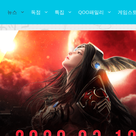
뉴스
독점
특집
QOO패밀리
게임스