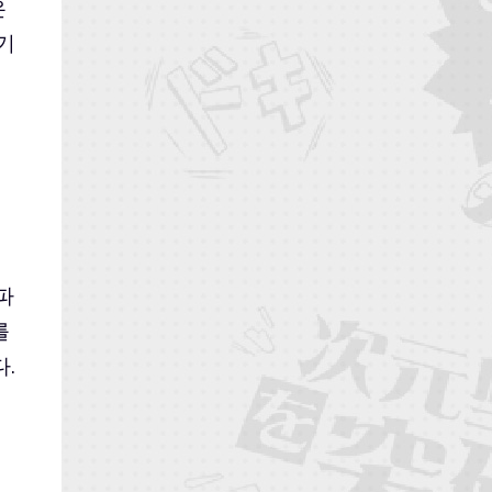
은
기
파
를
.