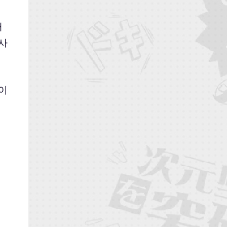
개
 사
이