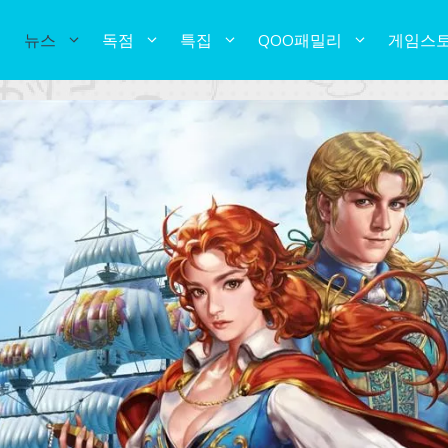
뉴스
독점
특집
QOO패밀리
게임스