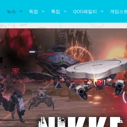
뉴스
독점
특집
QOO패밀리
게임스