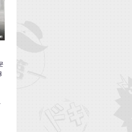
문
용
트