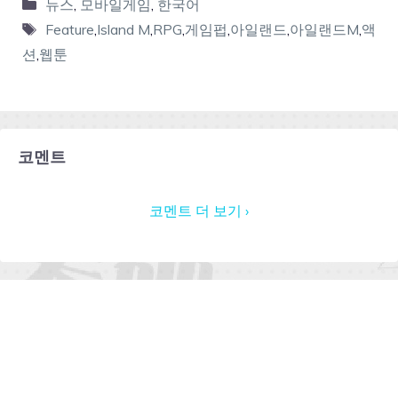
뉴스
,
모바일게임
,
한국어
Feature
,
Island M
,
RPG
,
게임펍
,
아일랜드
,
아일랜드M
,
액
션
,
웹툰
코멘트
코멘트 더 보기 ›