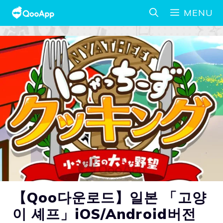
MENU
【Qoo다운로드】일본 「고양
이 셰프」iOS/Android버전