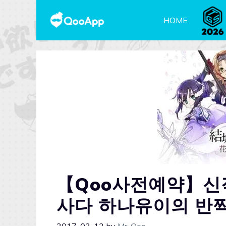
HOME
【Qoo사전예약】신작
사다 하나유이의 반짝