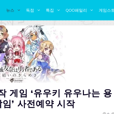
뉴스
독점
특집
QOO패밀리
게임스
 게임 ‘유우키 유우나는 용
임’ 사전예약 시작