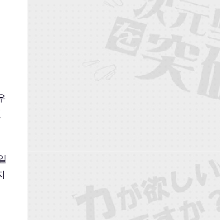
우
전
일
지