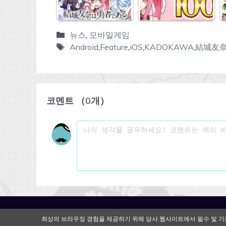
뉴스
,
모바일게임
Android
,
Feature
,
iOS
,
KADOKAWA
,
結城友
코멘트
（
0
개）
최상의 브라우징 경험을 제공하기 위해 당사 웹사이트에서 필수 및 기