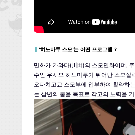
▍
‘히노마루 스모’는 어떤 프로그램 ?
만화가 카와다
(
川田
)
의 스모만화이며
,
주
수인 우시오 히노마루가 뛰어난 스모실
오다치고교 스모부에 입부하여 활약하
는 삼년의 봄을 목표로 각고의 노력을 