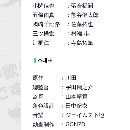
小関信也 ：落合福嗣
五條佑真 ：熊谷健太郎
國崎千比路 ：佐藤拓也
三ツ橋蛍 ：村瀬 歩
辻桐仁 ：寺島拓篤
▍
스태프
原作 ：川田
總監督 ：宇田鋼之介
監督 ：山本靖貴
角色設計 ：田中紀衣
音樂 ：ジェイムス下地
動畫制作 ：GONZO