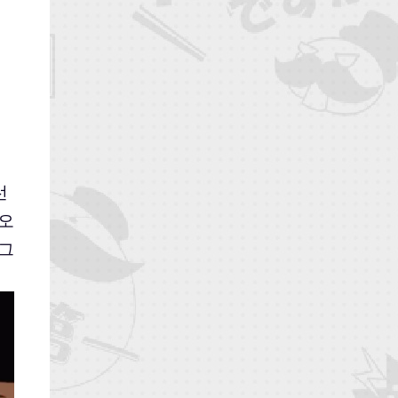
선
오
 그