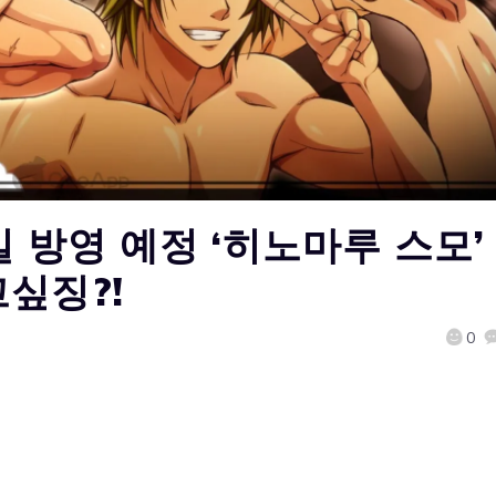
5일 방영 예정 ‘히노마루 스모’
싶징?!
0