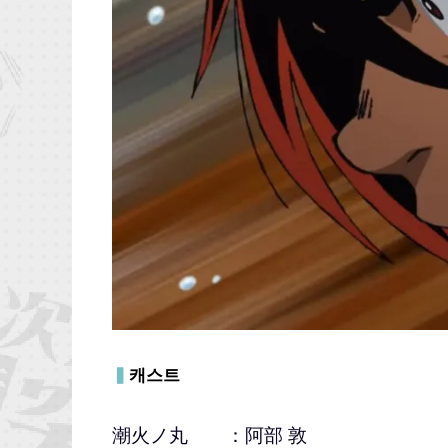
▍
캐스트
潮火ノ丸 ：阿部 敦