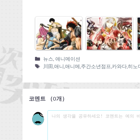
뉴스
,
애니메이션
川田
,
애니
,
애니메
,
주간소년점프
,
카와다
,
히노
코멘트
（
0
개）