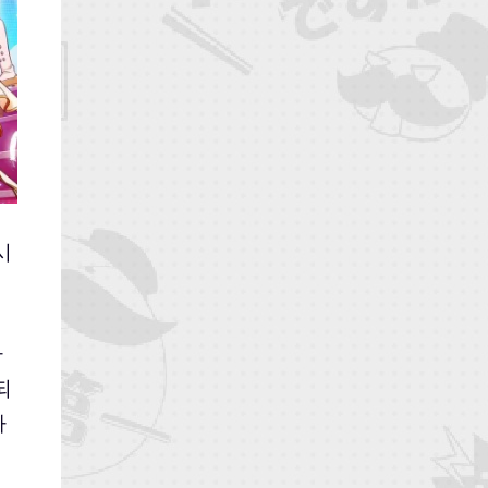
시
사
되
하