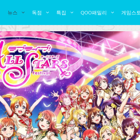
뉴스
독점
특집
QOO패밀리
게임스