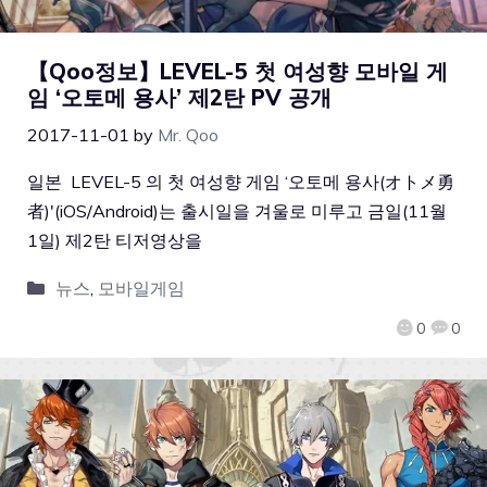
【Qoo정보】LEVEL-5 첫 여성향 모바일 게
임 ‘오토메 용사’ 제2탄 PV 공개
2017-11-01
by
Mr. Qoo
일본 LEVEL-5 의 첫 여성향 게임 ‘오토메 용사(オトメ勇
者)'(iOS/Android)는 출시일을 겨울로 미루고 금일(11월
1일) 제2탄 티저영상을
뉴스
,
모바일게임
0
0