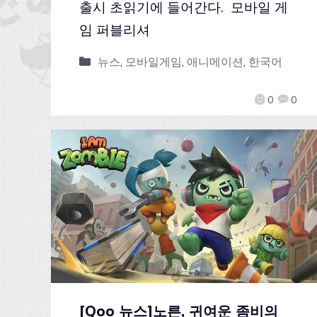
출시 초읽기에 들어간다. 모바일 게
임 퍼블리셔
뉴스
,
모바일게임
,
애니메이션
,
한국어
0
0
[Qoo 뉴스]노른, 귀여운 좀비의