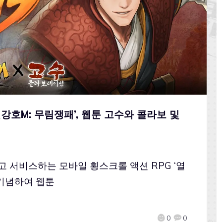
혈강호M: 무림쟁패’, 웹툰 고수와 콜라보 및
고 서비스하는 모바일 횡스크롤 액션 RPG ‘열
 기념하여 웹툰
0
0