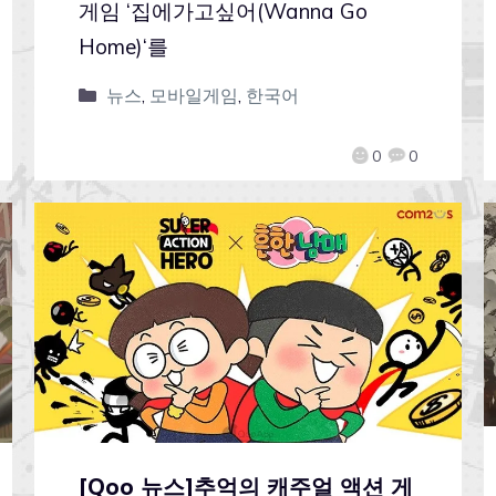
게임 ‘집에가고싶어(Wanna Go
Home)‘를
뉴스
,
모바일게임
,
한국어
0
0
[Qoo 뉴스]추억의 캐주얼 액션 게