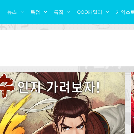
뉴스
독점
특집
QOO패밀리
게임스