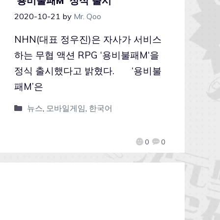
‘용비불패M’ 정식 출시
2020-10-21
by
Mr. Qoo
NHN(대표 정우진)은 자사가 서비스
하는 무협 액션 RPG ‘용비불패M‘을
정식 출시했다고 밝혔다. ‘용비불
패M’은
뉴스
,
모바일게임
,
한국어
0
0