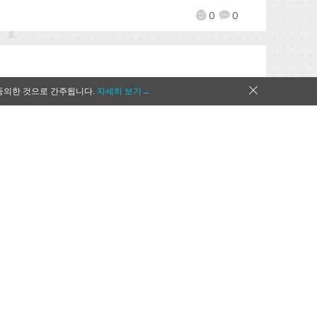
0
0
동의한 것으로 간주됩니다.
자세히 보기→
[Qoo 뉴스]베데스다 게임 스튜디
오, 모바일 RPG ‘엘더스크롤: 블레
이드’ 사전예약 시작!
2020-05-22
by
Mr. Qoo