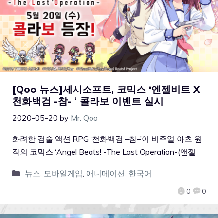
[Qoo 뉴스]세시소프트, 코믹스 ‘엔젤비트 X
천화백검 -참- ‘ 콜라보 이벤트 실시
2020-05-20
by
Mr. Qoo
화려한 검술 액션 RPG ‘천화백검 –참–’이 비주얼 아츠 원
작의 코믹스 ‘Angel Beats! -The Last Operation-(앤젤
뉴스
,
모바일게임
,
애니메이션
,
한국어
0
0