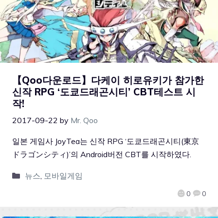
【Qoo다운로드】다케이 히로유키가 참가한
신작 RPG ‘도쿄드래곤시티’ CBT테스트 시
작!
2017-09-22
by
Mr. Qoo
일본 게임사 JoyTea는 신작 RPG ‘도쿄드래곤시티(東京
ドラゴンシティ)’의 Android버전 CBT를 시작하였다.
뉴스
,
모바일게임
0
0