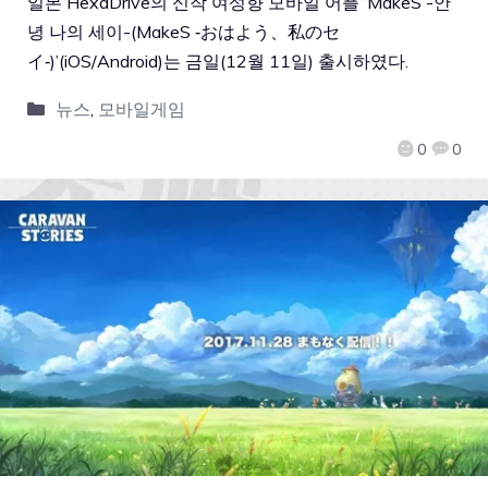
일본 HexaDrive의 신작 여성향 모바일 어플 ‘MakeS -안
녕 나의 세이-(MakeS ‐おはよう、私のセ
イ‐)’(iOS/Android)는 금일(12월 11일) 출시하였다.
뉴스
,
모바일게임
0
0