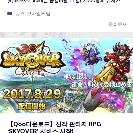
ダ)'(iOS/Android)는 금일(9월 11일) 2,000명의 유저가
뉴스
,
모바일게임
0
0
【Qoo다운로드】신작 판타지 RPG
‘SKYOVER’ 서비스 시작!