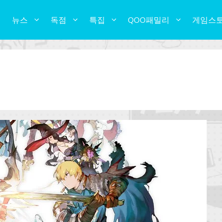
뉴스
독점
특집
QOO패밀리
게임스