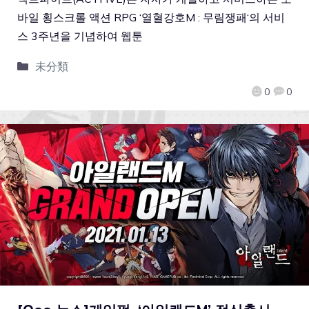
바일 횡스크롤 액션 RPG ‘열혈강호M : 무림쟁패‘의 서비
스 3주년을 기념하여 웹툰
未分類
0
0