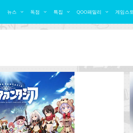
뉴스
독점
특집
QOO패밀리
게임스