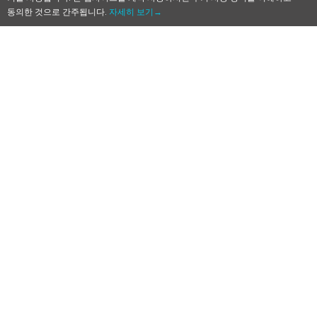
동의한 것으로 간주됩니다.
자세히 보기→
[Qoo 뉴스] 여성향 모바일 게임 ‘팔레트 퍼
레이드’ 정식 출시
2019-09-23
by
Mr. Qoo
훈남 미술가들과 폐관 직전의 미술관을 일으켜세우자, 여
성향 모바일 게임 ‘팔레트 퍼레이드’ 정식 출시!
뉴스
,
모바일게임