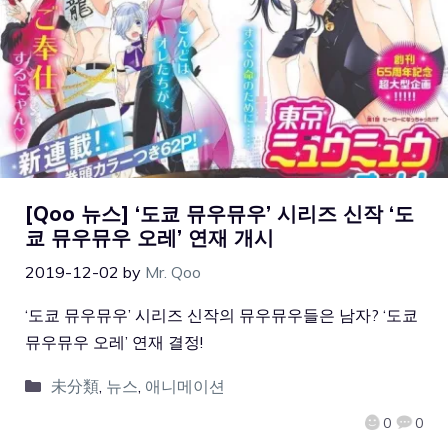
[Qoo 뉴스] ‘도쿄 뮤우뮤우’ 시리즈 신작 ‘도
쿄 뮤우뮤우 오레’ 연재 개시
2019-12-02
by
Mr. Qoo
‘도쿄 뮤우뮤우’ 시리즈 신작의 뮤우뮤우들은 남자? ‘도쿄
뮤우뮤우 오레’ 연재 결정!
未分類
,
뉴스
,
애니메이션
0
0