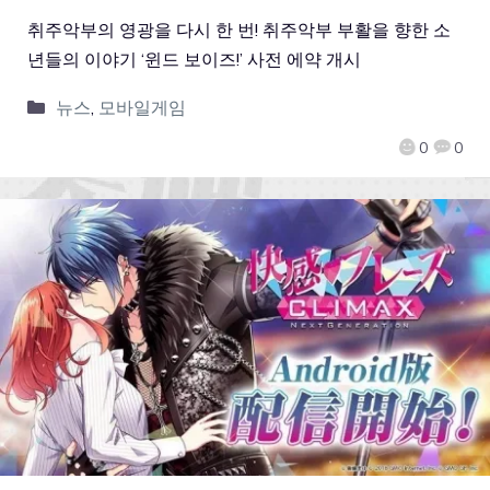
취주악부의 영광을 다시 한 번! 취주악부 부활을 향한 소
년들의 이야기 ‘윈드 보이즈!’ 사전 에약 개시
뉴스
,
모바일게임
0
0