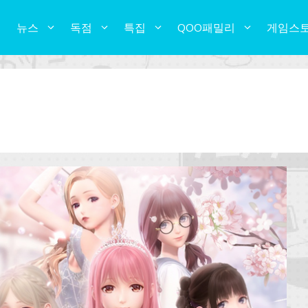
뉴스
독점
특집
QOO패밀리
게임스