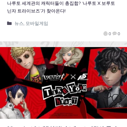
나루토 세계관의 캐릭터들이 총집합? ‘나루토 X 보루토
닌자 트라이브즈’가 찾아온다!
뉴스
,
모바일게임
0
0