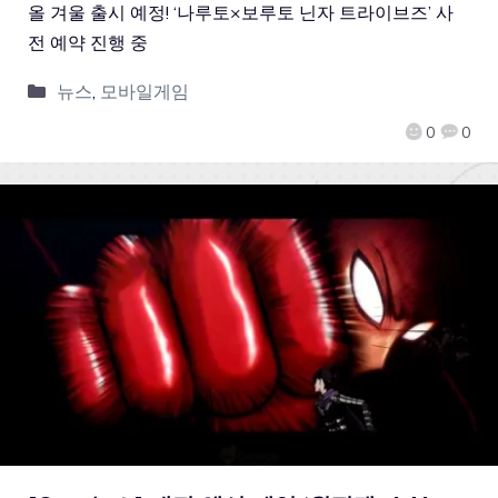
올 겨울 출시 예정! ‘나루토×보루토 닌자 트라이브즈’ 사
전 예약 진행 중
뉴스
,
모바일게임
0
0