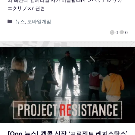
エクリプス)’ 관련
뉴스
,
모바일게임
0
0
[Qoo 뉴스] 캡콤 신작 ‘프로젝트 레지스탕스’