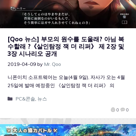
[Qoo 뉴스] 부모의 원수를 도울래? 아님 복
수할래 ?《살인탐정 잭 더 리퍼》 제 2장 및
3장 시나리오 공개
2019-04-09
by
Mr. Qoo
니폰이치 소프트웨어는 오늘(4월 9일), 자사가 오는 4월
25일에 발매 예정중인 《살인탐정 잭 더 리퍼》 의
PC&콘솔
,
뉴스
0
0