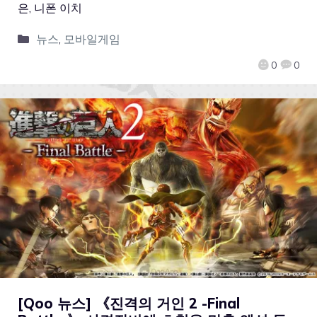
은, 니폰 이치
뉴스
,
모바일게임
0
0
[Qoo 뉴스] 《진격의 거인 2 -Final