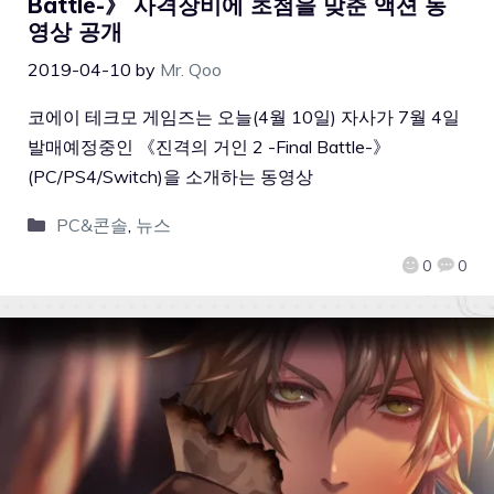
Battle-》 사격장비에 초첨을 맞춘 액션 동
영상 공개
2019-04-10
by
Mr. Qoo
코에이 테크모 게임즈는 오늘(4월 10일) 자사가 7월 4일
발매예정중인 《진격의 거인 2 -Final Battle-》
(PC/PS4/Switch)을 소개하는 동영상
PC&콘솔
,
뉴스
0
0