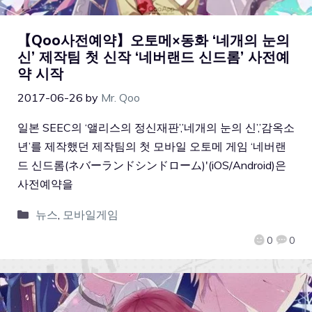
【Qoo사전예약】오토메×동화 ‘네개의 눈의
신’ 제작팀 첫 신작 ‘네버랜드 신드롬’ 사전예
약 시작
2017-06-26
by
Mr. Qoo
일본 SEEC의 ‘앨리스의 정신재판’,’네개의 눈의 신’,’감옥소
년’를 제작했던 제작팀의 첫 모바일 오토메 게임 ‘네버랜
드 신드롬(ネバーランドシンドローム)'(iOS/Android)은
사전예약을
뉴스
,
모바일게임
0
0