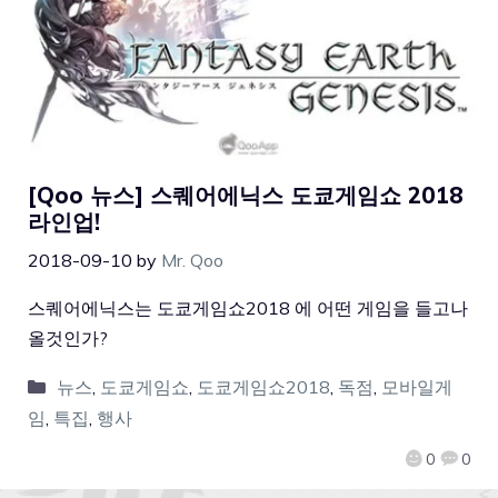
[Qoo 뉴스] 스퀘어에닉스 도쿄게임쇼 2018
라인업!
2018-09-10
by
Mr. Qoo
스퀘어에닉스는 도쿄게임쇼2018 에 어떤 게임을 들고나
올것인가?
뉴스
,
도쿄게임쇼
,
도쿄게임쇼2018
,
독점
,
모바일게
임
,
특집
,
행사
0
0