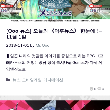
[Qoo 뉴스] 오늘의 《덕후뉴스》 한눈에 ! –
11월 1일
2018-11-01
by
Mr. Qoo
▍일곱 나라의 엇갈린 이야기를 중심으로 하는 RPG 《프
레카투스의 천칭》방금 정식 출시! Fuji Games가 자체 게
임엔진으로
뉴스
,
모바일게임
,
애니메이션
0
0