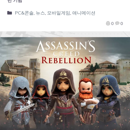
PC&콘솔
,
뉴스
,
모바일게임
,
애니메이션
0
0