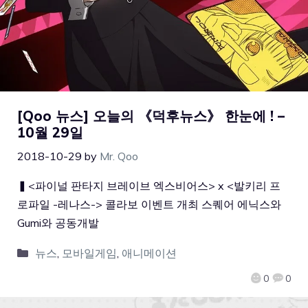
[Qoo 뉴스] 오늘의 《덕후뉴스》 한눈에 ! –
10월 29일
2018-10-29
by
Mr. Qoo
▍<파이널 판타지 브레이브 엑스비어스> x <발키리 프
로파일 -레나스-> 콜라보 이벤트 개최 스퀘어 에닉스와
Gumi와 공동개발
뉴스
,
모바일게임
,
애니메이션
0
0