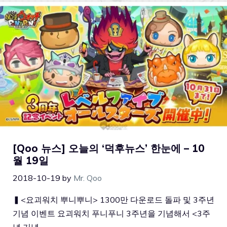
[Qoo 뉴스] 오늘의 ‘덕후뉴스’ 한눈에 – 10
월 19일
2018-10-19
by
Mr. Qoo
▍<요괴워치 뿌니뿌니> 1300만 다운로드 돌파 및 3주년
기념 이벤트 요괴워치 푸니푸니 3주년을 기념해서 <3주
년 기념