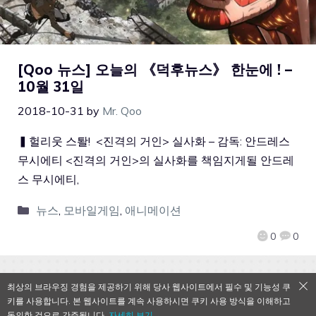
[Qoo 뉴스] 오늘의 《덕후뉴스》 한눈에 ! –
10월 31일
2018-10-31
by
Mr. Qoo
▍헐리웃 스퇄! <진격의 거인> 실사화 – 감독: 안드레스
무시에티 <진격의 거인>의 실사화를 책임지게될 안드레
스 무시에티,
뉴스
,
모바일게임
,
애니메이션
0
0
최상의 브라우징 경험을 제공하기 위해 당사 웹사이트에서 필수 및 기능성 쿠
키를 사용합니다. 본 웹사이트를 계속 사용하시면 쿠키 사용 방식을 이해하고
QooApp Limited © 2026
동의한 것으로 간주됩니다.
자세히 보기→