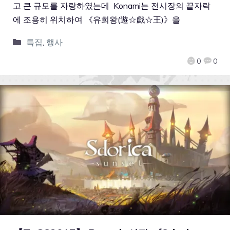
고 큰 규모를 자랑하였는데 Konami는 전시장의 끝자락
에 조용히 위치하여 《유희왕(遊☆戯☆王)》을
특집
,
행사
0
0