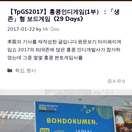
【TpGS2017】홍콩인디게임(1부）：「생
존」형 보드게임《29 Days》
2017-01-22
by
Mr. Qoo
本龍의 기사를 재작성한 글입니다.원문보기 타이페이게
임쇼 2017의 B2B존에 많은 홍콩 인디개발사가 참가하
였는데 그중 몇몇 홍콩 본토게임사를
특집
,
행사
0
0