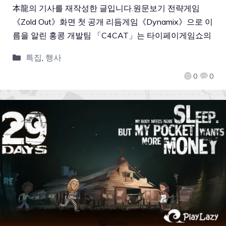
本龍의 기사를 재작성한 글입니다.원문보기 전략게임
《Zold Out》화면 첫 공개 리듬게임《Dynamix》으로 이
름을 알린 홍콩 개발팀 「C4CAT」는 타이페이게임쇼의
특집
,
행사
0
0