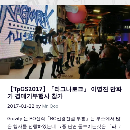
【TpGS2017】「라그나로크」 이명진 만화
가 경매기부행사 참가
2017-01-22
by
Mr. Qoo
Gravity 는 RO신작「RO선경전설 부흥」는 부스에서 많
은 행사를 진행하였는데 그중 단연 돋보이는것은 「라그