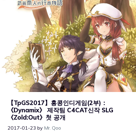
【TpGS2017】홍콩인디게임(2부)：
《Dynamix》 제작팀 C4CAT신작 SLG
《Zold:Out》첫 공개
2017-01-23
by
Mr. Qoo