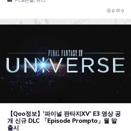
PC&콘솔
,
뉴스
0
0
【Qoo정보】’파이널 판타지XV’ E3 영상 공
개 신규 DLC 「Episode Prompto」월 말
출시