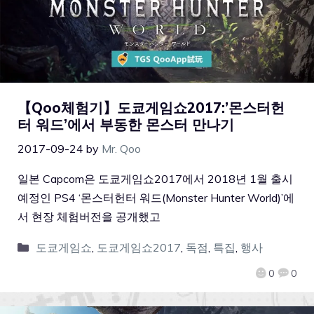
【Qoo체험기】도쿄게임쇼2017:’몬스터헌
터 워드’에서 부동한 몬스터 만나기
2017-09-24
by
Mr. Qoo
일본 Capcom은 도쿄게임쇼2017에서 2018년 1월 출시
예정인 PS4 ‘몬스터헌터 워드(Monster Hunter World)’에
서 현장 체험버전을 공개했고
도쿄게임쇼
,
도쿄게임쇼2017
,
독점
,
특집
,
행사
0
0