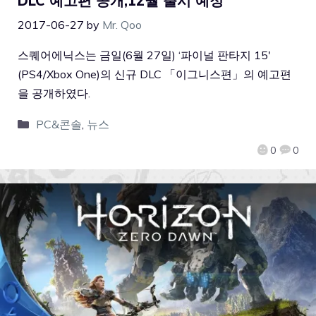
DLC 예고편 공개,12월 출시 예정
2017-06-27
by
Mr. Qoo
스퀘어에닉스는 금일(6월 27일) ‘파이널 판타지 15′
(PS4/Xbox One)의 신규 DLC 「이그니스편」의 예고편
을 공개하였다.
PC&콘솔
,
뉴스
0
0