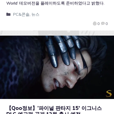
World’ 데모버전을 플레이하도록 준비하였다고 밝혔다.
PC&콘솔
,
뉴스
0
0
【Qoo정보】’파이널 판타지 15′ 이그니스