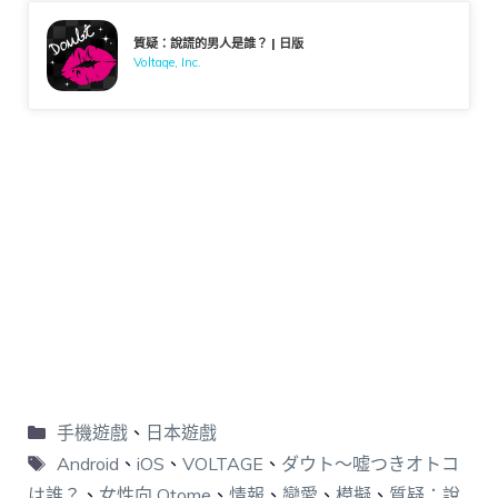
質疑：說謊的男人是誰？ | 日版
Voltage, Inc.
手機遊戲
、
日本遊戲
Android
、
iOS
、
VOLTAGE
、
ダウト～嘘つきオトコ
は誰？
、
女性向 Otome
、
情報
、
戀愛
、
模擬
、
質疑：說