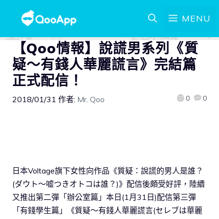
MENU
【Qoo情報】說謊男系列《質
疑～有錢人華麗謊言》完結篇
正式配信！
0
0
2018/01/31
作者:
Mr. Qoo
日本Voltage旗下女性向作品《質疑：說謊的男人是誰？
(ダウト～嘘つきオトコは誰？)》配信後頗受好評，陸續
又推出第二彈「辦公室篇」本日(1月31日)配信第三彈
「有錢學生篇」《質疑～有錢人華麗謊言(セレブは華麗