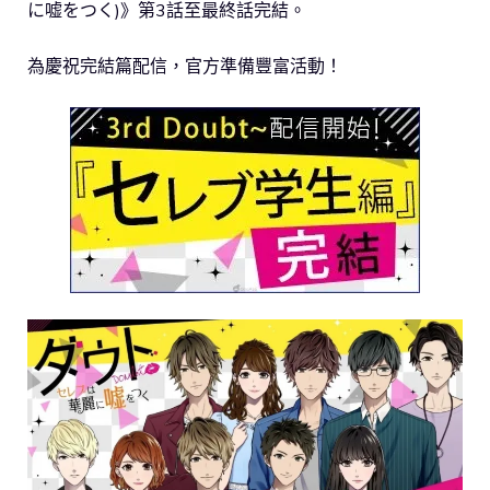
に嘘をつく)》第3話至最終話完結。
為慶祝完結篇配信，官方準備豐富活動！