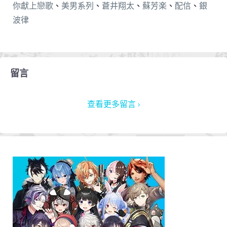
你獻上戀歌
、
美男系列
、
蒼井翔太
、
蘇芳楽
、
配信
、
銀
波律
留言
查看更多留言 ›