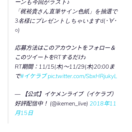
ーンも今回がラスト♪
「梶裕貴さん直筆サイン色紙」を抽選で
3名様にプレゼントしちゃいますd(･∀･
○)
応募方法はこのアカウントをフォロー＆
このツイートをRTするだけ♪
RT期間：11/15(木)～11/29(木)20:00ま
で
#イケラブ
pic.twitter.com/SbxHRjukyL
— 【公式】イケメンライブ（イケラブ）
好評配信中！ (@ikemen_live)
2018年11
月15日