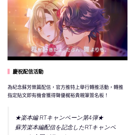
▍
慶祝配信活動
為紀念蘇芳樂篇配信，官方推特上舉行轉推活動，轉推
指定貼文即有機會獲得聲優梶裕貴親筆簽名板！
★楽本編 RTキャンペーン第4弾★
蘇芳楽本編配信を記念したRTキャンペ