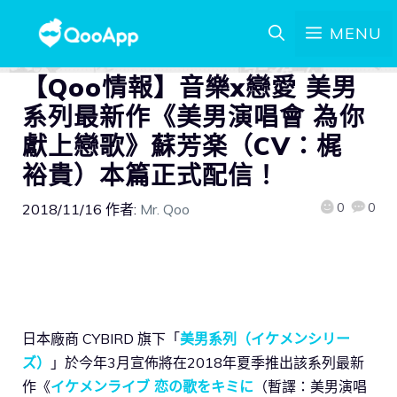
MENU
【Qoo情報】音樂x戀愛 美男
系列最新作《美男演唱會 為你
獻上戀歌》蘇芳楽（CV：梶
裕貴）本篇正式配信！
0
0
2018/11/16
作者:
Mr. Qoo
日本廠商 CYBIRD 旗下「
美男系列（イケメンシリー
ズ）
」於今年3月宣佈將在2018年夏季推出該系列最新
作《
イケメンライブ 恋の歌をキミに
（暫譯：美男演唱