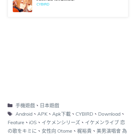
CYBIRD
手機遊戲
、
日本遊戲
Android
、
APK
、
Apk下載
、
CYBIRD
、
Download
、
Feature
、
iOS
、
イケメンシリーズ
、
イケメンライブ 恋
の歌をキミに
、
女性向 Otome
、
梶裕貴
、
美男演唱會 為