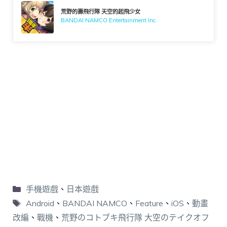
荒野的壽飛行隊 天空的起飛少女
BANDAI NAMCO Entertainment Inc.
手機遊戲
、
日本遊戲
Android
、
BANDAI NAMCO
、
Feature
、
iOS
、
動畫
改編
、
戰機
、
荒野のコトブキ飛行隊 大空のテイクオフ