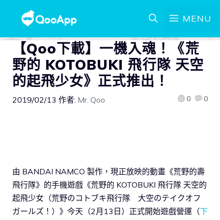
MENU
【Qoo下載】一機入魂！《荒
野的 KOTOBUKI 飛行隊 天空
的起飛少女》正式推出！
0
0
2019/02/13
作者:
Mr. Qoo
由 BANDAI NAMCO 製作，現正放映的動畫《荒野的壽
飛行隊》的手機遊戲《荒野的 KOTOBUKI 飛行隊 天空的
起飛少女（荒野のコトブキ飛行隊 大空のテイクオフ
ガールズ！）》今天（2月13日）正式開始遊戲營運（
下