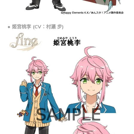
● 姬宮桃李 (CV：村瀨 步)