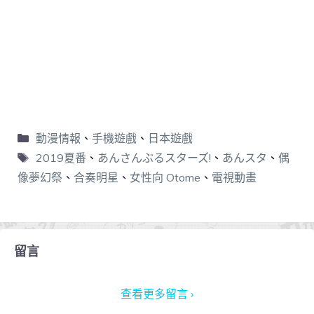
動漫情報
、
手機遊戲
、
日本遊戲
2019夏番
、
あんさんぶるスターズ!
、
あんスタ
、
偶
像夢幻祭
、
合奏明星
、
女性向 Otome
、
電視動畫
留言
查看更多留言 ›