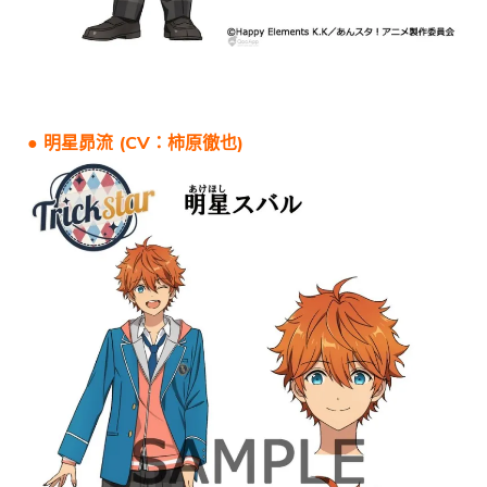
● 明星昴流 (CV：柿原徹也)