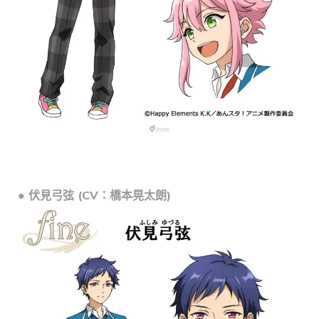
● 伏見弓弦 (CV：橋本晃太朗)