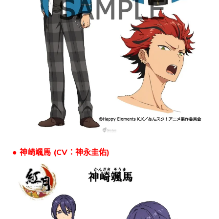
● 神崎颯馬 (CV：神永圭佑)