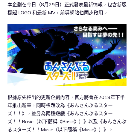
本企劃在今日（8月29日）正式發表最新情報，包含新版
標題 LOGO 和最新 MV，前導網站也同步啟用。
根據原先釋出的更新企劃內容，官方將會在2019年下半
年推出新章，同時標題改為《あんさんぶるスター
ズ！！》，並分為兩種遊戲《あんさんぶるスター
ズ！！Basic（以下簡稱《Basic》）》以及《あんさんぶ
るスターズ！！Music（以下簡稱《Music》）》。