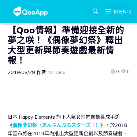
MENU
【Qoo情報】準備迎接全新的
夢之咲！《偶像夢幻祭》釋出
大型更新與節奏遊戲最新情
報！
0
0
2019/08/29
作者:
Mr. Qoo
日本 Happy Elements 旗下人氣女性向偶像養成手遊
《
偶像夢幻祭（あんさんぶるスターズ！）
》，於2018
年宣布將在2019年內推出大型更新企劃以及節奏遊戲，