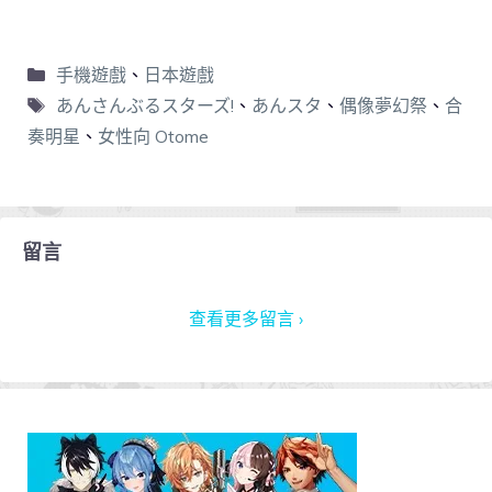
手機遊戲
、
日本遊戲
あんさんぶるスターズ!
、
あんスタ
、
偶像夢幻祭
、
合
奏明星
、
女性向 Otome
留言
查看更多留言 ›