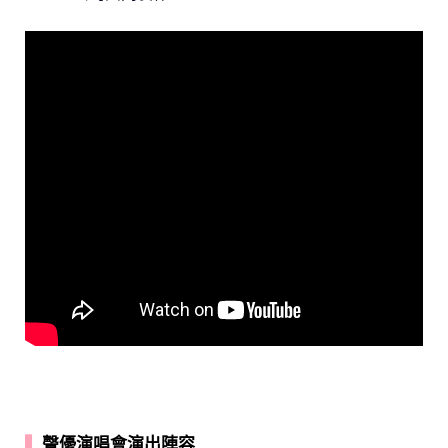
▍
聲優演唱會演出陣容