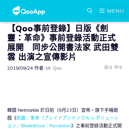
MENU
【Qoo事前登錄】日版《劍
靈：革命》事前登錄活動正式
展開 同步公開書法家 武田雙
雲 出演之宣傳影片
0
0
2019/09/24
作者:
Mr. Qoo
韓國 Netmarble 於日前（9月23日）宣佈，旗下手機遊
戲《
劍靈：革命（ブレイドアンドソウル レボリューシ
ョン／Blade&Soul：Revolution
》之事前登錄活動正式開