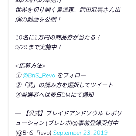
世界を切り開く書道家、武田双雲さん出
演の動画を公開！
10名に1万円の商品券が当たる！
9/29まで実施中！
<応募方法>
①
@BnS_Revo
をフォロー
②「武」の読み方を選択してツイート
③当選者へは後日DMにて通知
— 【公式】ブレイドアンドソウル レボリ
ューション (ブレレボ)@事前登録受付中
(@BnS_Revo)
September 23, 2019