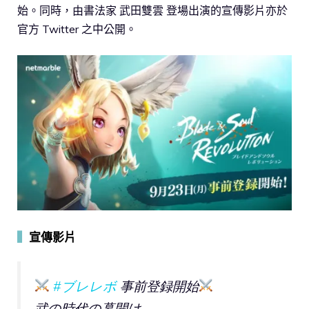
始。同時，由書法家 武田雙雲 登場出演的宣傳影片亦於
官方 Twitter 之中公開。
▍
宣傳影片
#ブレレボ
事前登録開始
武の時代の幕開け