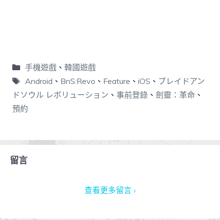
手機遊戲
、
韓國遊戲
Android
、
BnS:Revo
、
Feature
、
iOS
、
ブレイドアン
ドソウル レボリューション
、
事前登錄
、
劍靈：革命
、
預約
留言
查看更多留言 ›