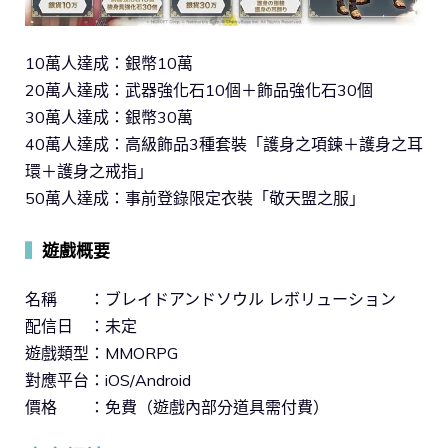
10萬人達成：銀幣10萬
20萬人達成：武器強化石10個＋飾品強化石30個
30萬人達成：銀幣30萬
40萬人達成：高級飾品3種套裝「護身之項鍊＋護身之耳
環＋護身之戒指」
50萬人達成：事前登錄限定衣裝「敬天盟之服」
▍
遊戲概要
名稱 ：ブレイドアンドソウル レボリューション
配信日 ：未定
遊戲類型：MMORPG
對應平台：iOS/Android
價格 ：免費（遊戲內部分道具需付費）