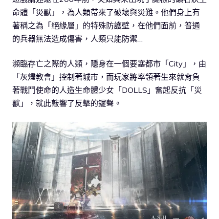
命體「災獸」，為人類帶來了破壞與災難。他們身上有
著稱之為「絕緣層」的特殊防護壁，在他們面前，普通
的兵器無法造成傷害，人類只能防禦…
瀕臨存亡之際的人類，隱身在一個要塞都市「City」，由
「灰燼教會」控制著城市，而玩家將率領著生來就背負
著戰鬥使命的人造生命體少女「DOLLS」奮起反抗「災
獸」，就此敲響了反擊的鑼聲。