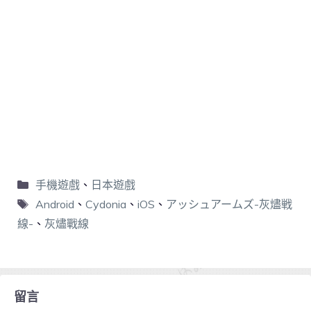
手機遊戲
、
日本遊戲
Android
、
Cydonia
、
iOS
、
アッシュアームズ-灰燼戦
線-
、
灰燼戰線
留言