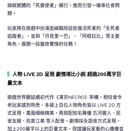
操縱屍體的「死靈使者」橫行，進而引發一連串社會問
題。
玩家將在遊戲中扮演追緝驅除這些復活死者的「生死者
追蹤者」，並與「月見里一巴」、「阿蛭拉比」等主要
角色，展開一段獵奇驚悚的任務！
▍
人物 LIVE 2D 呈現 劇情堪比小說 超過200萬字巨
量文本
遊戲世界觀延續初代作《凍京NECRO》架構，相信會令
老玩家感到熟悉，多達上百位人物角色皆以 LIVE 2D 方
式呈現，畫面細緻精美，再搭配知名聲優 古河徹人、民
安友繪、佐倉江美 等人配音，劇情採全語音方式呈現，
加上200萬字以上的巨量文本，保證讓玩家看的心癢癢並