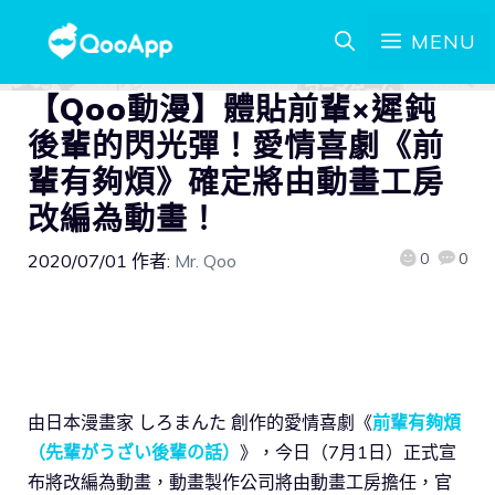
MENU
【Qoo動漫】體貼前輩×遲鈍
後輩的閃光彈！愛情喜劇《前
輩有夠煩》確定將由動畫工房
改編為動畫！
0
0
2020/07/01
作者:
Mr. Qoo
由日本漫畫家 しろまんた 創作的愛情喜劇《
前輩有夠煩
（先輩がうざい後輩の話）
》，今日（7月1日）正式宣
布將改編為動畫，動畫製作公司將由動畫工房擔任，官