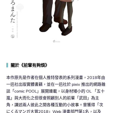
▍
關於《前輩有夠煩》
本作原先是作者在個人推特發表的系列漫畫，2018年由
一迅社出版實體書籍，並在一迅社於 pixiv 推出的網路雜
誌「comic POOL」展開連載，以身材矮小的 OL 「五十
嵐」與大而化之但很會照顧別人的前輩「武田」為主
角，講述兩人彼此之間各種互動的小故事。曾獲得「次
にくるマンガ大賞2018」Web 漫畫部門第1名，以及