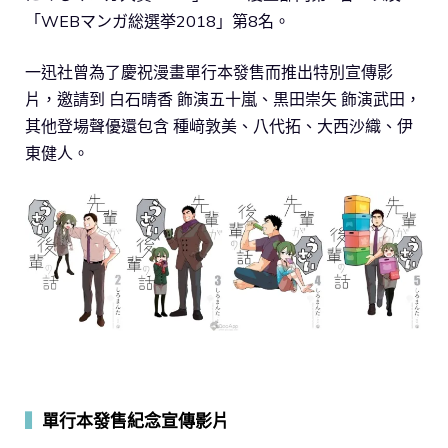
「WEBマンガ総選挙2018」第8名。
一迅社曾為了慶祝漫畫單行本發售而推出特別宣傳影
片，邀請到 白石晴香 飾演五十嵐、黒田崇矢 飾演武田，
其他登場聲優還包含 種﨑敦美、八代拓、大西沙織、伊
東健人。
▍
單行本發售紀念宣傳影片