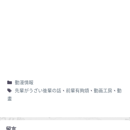
動漫情報
先輩がうざい後輩の話
、
前輩有夠煩
、
動画工房
、
動
畫
留言