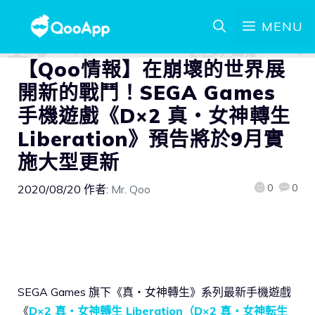
MENU
【Qoo情報】在崩壞的世界展
開新的戰鬥！SEGA Games
手機遊戲《D×2 真・女神轉生
Liberation》預告將於9月實
施大型更新
0
0
2020/08/20
作者:
Mr. Qoo
SEGA Games 旗下《真・女神轉生》系列最新手機遊戲
《
D×2 真・女神轉生 Liberation（D×2 真・女神転生