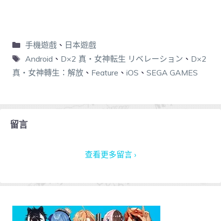
手機遊戲
、
日本遊戲
Android
、
D×2 真・女神転生 リベレーション
、
D×2
真・女神轉生：解放
、
Feature
、
iOS
、
SEGA GAMES
留言
查看更多留言 ›