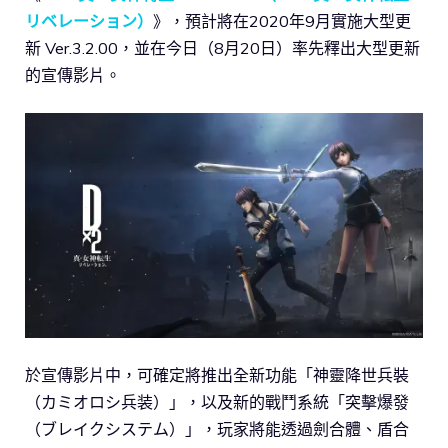
リベレーション）
》，預計將在2020年9月實施大型更
新 Ver.3.2.00，並在今日（8月20日）率先釋出大型更新
的宣傳影片。
於宣傳影片中，可確定將推出全新功能「神靈降世兵裝
（カミオロシ兵装）」，以及新的戰鬥系統「突擊爆發
（ブレイクシステム）」，玩家將能透過劍合體、盾合