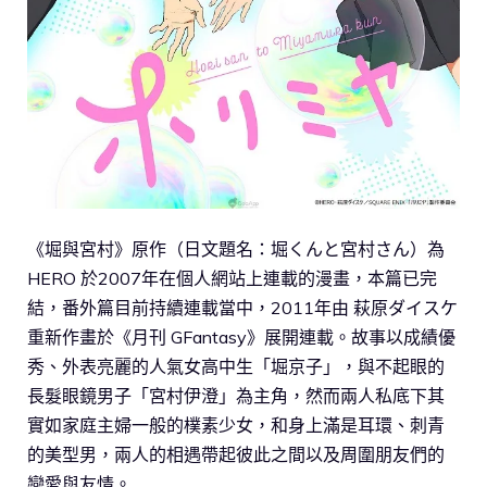
《堀與宮村》原作（日文題名：堀くんと宮村さん）為
HERO 於2007年在個人網站上連載的漫畫，本篇已完
結，番外篇目前持續連載當中，2011年由 萩原ダイスケ
重新作畫於《月刊 GFantasy》展開連載。故事以成績優
秀、外表亮麗的人氣女高中生「堀京子」，與不起眼的
長髮眼鏡男子「宮村伊澄」為主角，然而兩人私底下其
實如家庭主婦一般的樸素少女，和身上滿是耳環、刺青
的美型男，兩人的相遇帶起彼此之間以及周圍朋友們的
戀愛與友情。