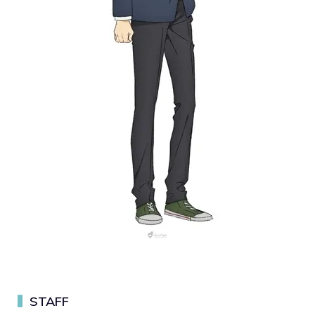
STAFF
▍