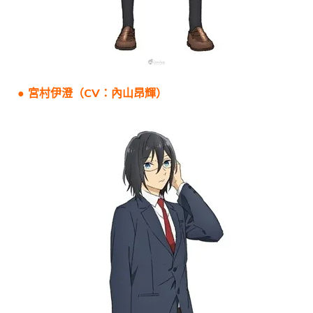
● 宮村伊澄（CV：內山昂輝）