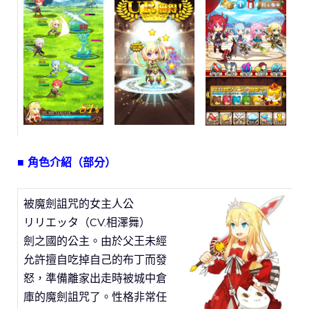
■ 角色介紹（部分）
被魔劍詛咒的女主人公
リリエッタ（CV.相澤舞）
劍之國的公主。由於父王未經
允許擅自吃掉自己的布丁而發
怒，準備離家出走時被城中倉
庫的魔劍詛咒了。性格非常任