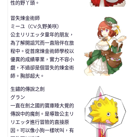
性的野丫頭。
冒失煉金術師
ミーユ（CV.久野美咲）
公主リリエッタ童年的朋友，
為了解開詛咒而一直陪伴在旅
程中。從首席煉金術師學校以
優異的成績畢業，實力不容小
覷，不過卻是個冒失的煉金術
師。胸部超大。
生鏽的傳說之劍
グラン
一直在劍之國的寶庫睡大覺的
傳說中的魔劍。是導致公主リ
リエッタ進行冒險的直接原
因。可以像小狗一樣吠叫，有