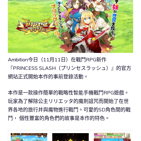
Ambition今日（11月11日）在戰鬥RPG新作
『PRINCESS SLASH（プリンセスラッシュ）』的官方
網站正式開始本作的事前登錄活動。
本作是一款操作簡單的戰略性智能手機戰鬥RPG遊戲。
玩家為了解除公主リリエッタ的魔劍詛咒而開始了在世
界各地的旅行并與魔物進行戰鬥。可愛的SD角色間的戰
鬥， 個性豐富的角色們的故事是本作的特色。