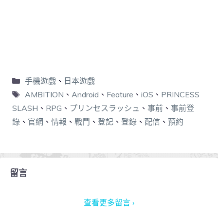
手機遊戲
、
日本遊戲
AMBITION
、
Android
、
Feature
、
iOS
、
PRINCESS
SLASH
、
RPG
、
プリンセスラッシュ
、
事前
、
事前登
錄
、
官網
、
情報
、
戰鬥
、
登記
、
登錄
、
配信
、
預約
留言
查看更多留言 ›