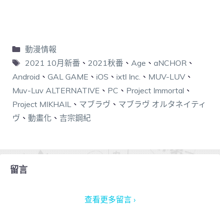
動漫情報
2021 10月新番
、
2021秋番
、
Age
、
aNCHOR
、
Android
、
GAL GAME
、
iOS
、
ixtl Inc.
、
MUV-LUV
、
Muv-Luv ALTERNATIVE
、
PC
、
Project Immortal
、
Project MIKHAIL
、
マブラヴ
、
マブラヴ オルタネイティ
ヴ
、
動畫化
、
吉宗鋼紀
留言
查看更多留言 ›