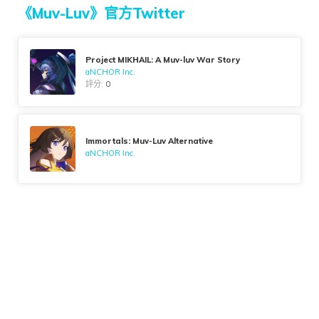
《Muv-Luv》官方Twitter
Project MIKHAIL: A Muv-luv War Story
aNCHOR Inc.
評分:
0
Immortals: Muv-Luv Alternative
aNCHOR Inc.