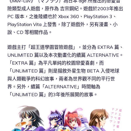
《Muv-Luv》（マブラヴ）為日本 âge 所推出的戀愛冒
險類型成人遊戲，原作為 吉宗鋼紀。遊戲於2003年推出
PC 版本，之後陸續也於 Xbox 360、PlayStation 3、
PlayStation Vita 上發售，除了遊戲外，另有漫畫、小
說、CD 等相關作品。
遊戲主打「超王道學園冒險遊戲」，並分為 EXTRA 篇、
UNLIMITED 篇以及本次動畫化的續篇 ALTERNATIVE。
「EXTRA 篇」為平凡單純的校園戀愛喜劇，而
「UNLIMITED 篇」則是描敘外星生物 BETA 入侵地球
與人類戰爭的科幻故事，兩者為世界觀不同的平行世
界。另外，續篇「ALTERNATIVE」時間軸為
「UNLIMITED 篇」的3年後所展開的故事。