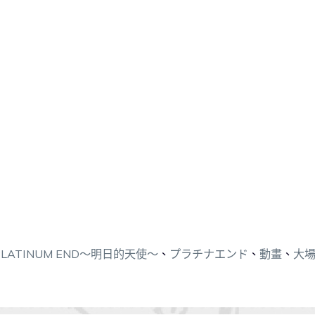
PLATINUM END～明日的天使～
、
プラチナエンド
、
動畫
、
大