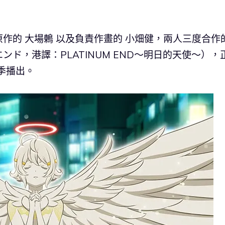
作的 大場鶇 以及負責作畫的 小畑健，兩人三度合作
ンド，港譯：PLATINUM END～明日的天使～），
季播出。