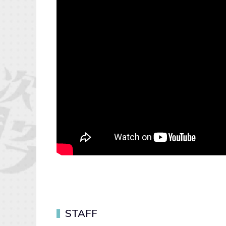
STAFF
▍