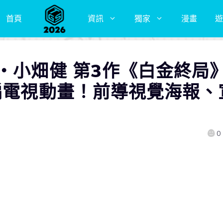
首頁
資訊
獨家
漫畫
遊
・小畑健 第3作《白金終局
改編電視動畫！前導視覺海報、
0