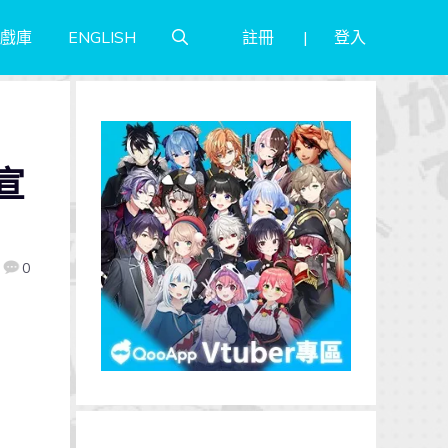
註冊
登入
戲庫
ENGLISH
》
宣
0