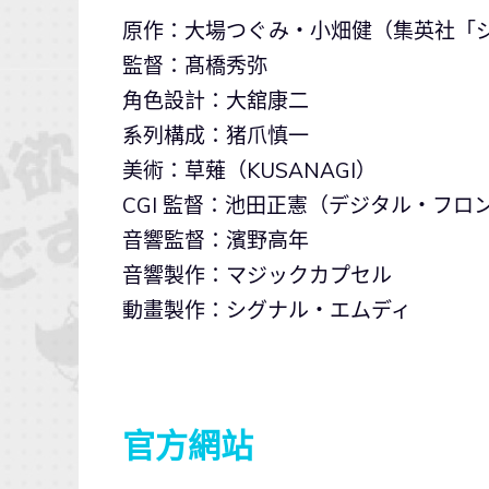
原作：大場つぐみ・小畑健（集英社「ジ
監督：髙橋秀弥
角色設計：大舘康二
系列構成：猪爪慎一
美術：草薙（KUSANAGI）
CGI 監督：池田正憲（デジタル・フロ
音響監督：濱野高年
音響製作：マジックカプセル
動畫製作：シグナル・エムディ
官方網站