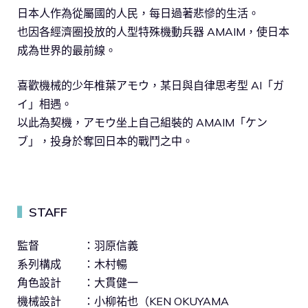
日本人作為從屬國的人民，每日過著悲慘的生活。
也因各經濟圈投放的人型特殊機動兵器 AMAIM，使日本
成為世界的最前線。
喜歡機械的少年椎葉アモウ，某日與自律思考型 AI「ガ
イ」相遇。
以此為契機，アモウ坐上自己組裝的 AMAIM「ケン
ブ」，投身於奪回日本的戰鬥之中。
STAFF
▍
監督 ：羽原信義
系列構成 ：木村暢
角色設計 ：大貫健一
機械設計 ：小柳祐也（KEN OKUYAMA