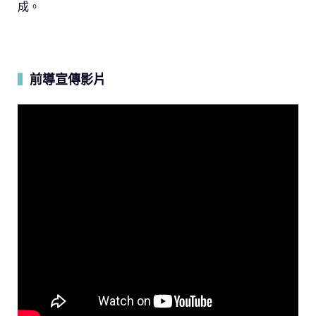
成。
前導宣傳影片
▍