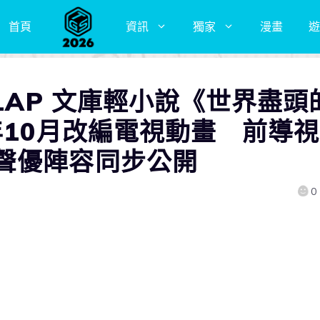
首頁
資訊
獨家
漫畫
遊
RLAP 文庫輕小說《世界盡頭
年10月改編電視動畫 前導視
聲優陣容同步公開
0