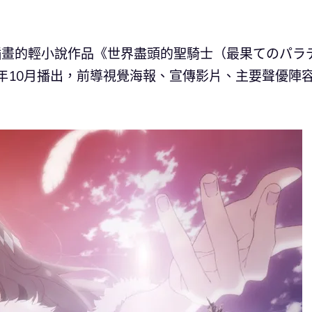
責插畫的輕小說作品《世界盡頭的聖騎士（最果てのパラ
1年10月播出，前導視覺海報、宣傳影片、主要聲優陣