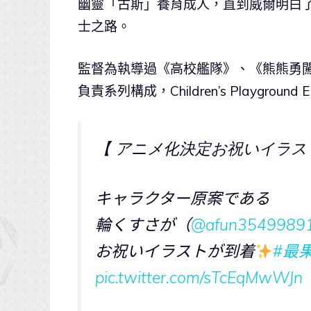
幽靈「古斯」養育成人，直到威爾明白
士之路。
監督為執導過《高校艦隊》、《熊熊勇闖異世
負責系列構成，Children’s Playground
【 アニメ化決定お祝いイラス
キャラクター原案である
輪くすさが（
@afun3549989
お祝いイラストが到着
#最
pic.twitter.com/sTcEqMwWJn