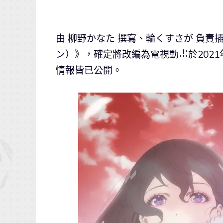
由 柳野かなた 撰寫、輪くすさが 負
ン）》，確定將改編為電視動畫於202
情報皆已公開。