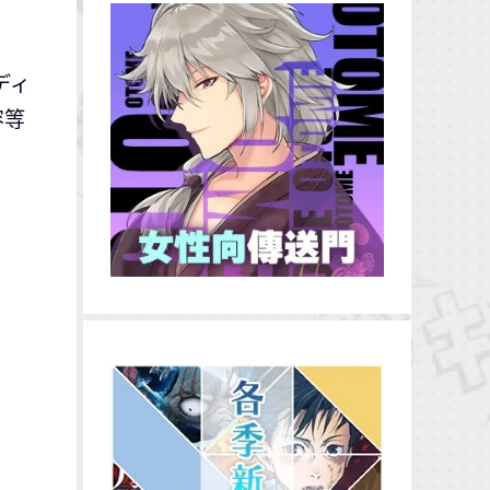
ディ
容等