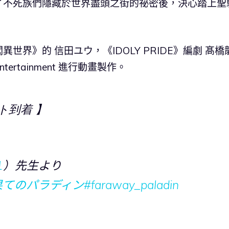
了不死族們隱藏於世界盡頭之街的祕密後，決心踏上聖
界》的 信田ユウ，《IDOLY PRIDE》編劇 髙橋
 Entertainment 進行動畫製作。
ト到着 】
1
）先生より
果てのパラディン
#faraway_paladin