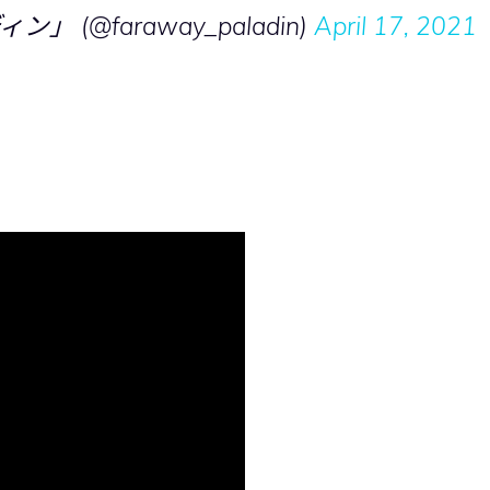
(@faraway_paladin)
April 17, 2021