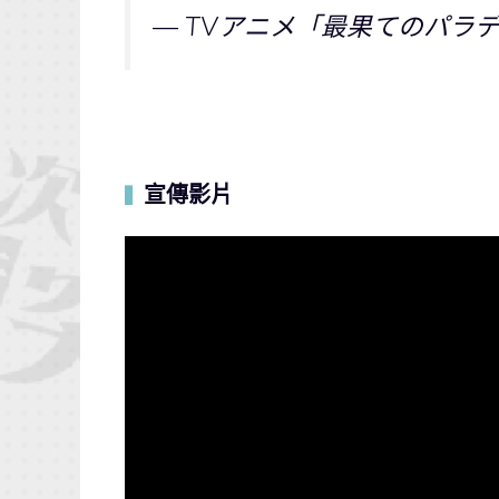
— TVアニメ「最果てのパラディン」 
宣傳影片
▍