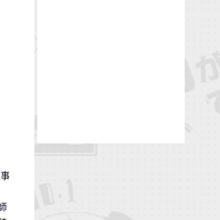
故事
」
師