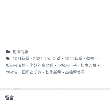
動漫情報
10月新番
、
2021 10月新番
、
2021秋番
、
動畫
、
半
妖の夜叉姫
、
半妖的夜叉姬
、
小松未可子
、
松本沙羅
、
犬夜叉
、
田所あずさ
、
秋季新番
、
高橋留美子
留言