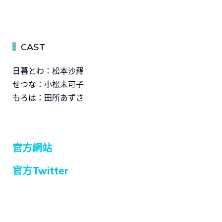
CAST
▍
日暮とわ：松本沙羅
せつな：小松未可子
もろは：田所あずさ
官方網站
官方Twitter