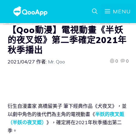
MENU
【Qoo動漫】電視動畫《半妖
的夜叉姬》第二季確定2021年
秋季播出
0
0
2021/04/27
作者:
Mr. Qoo
衍生自漫畫家 高橋留美子 筆下經典作品《犬夜叉》，並
以劇中角色的後代們為主角的電視動畫《
半妖的夜叉姬
（半妖の夜叉姫）
》，確定將在2021年秋季播出第二
季。