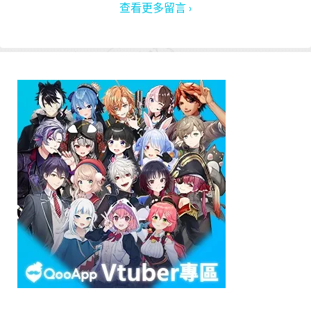
查看更多留言 ›