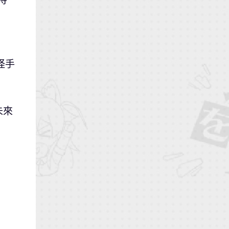
待
怪手
未來