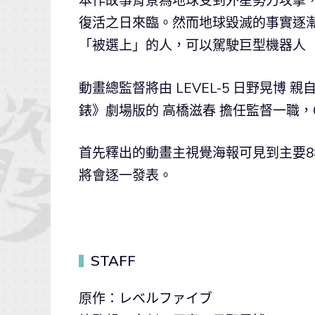
本作故事背景為地球受到外星勢力攻擊
復活之日來臨。然而地球毀滅的事實逐
「被選上」的人，可以駕駛巨型機器人 「T
動畫總監督將由 LEVEL-5 日野晃
錶》劇場版的 高橋滋春 擔任監督一職，
首先釋出的動畫主視覺海報可見到主要
將會逐一發表。
STAFF
▍
原作：レベルファイブ