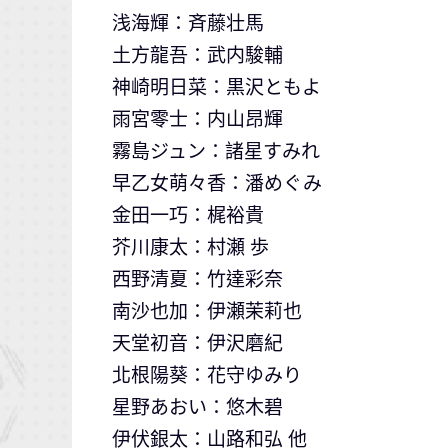
浅海輝：斉藤壮馬
土方龍吾：武内駿輔
神崎明日菜：黒沢ともよ
雨宮零士：内山昂輝
霧島ジュン：諸星すみれ
早乙女萌々香：潘めぐみ
金田一巧：梶裕貴
芥川康太：村瀬 歩
西野清夏：竹達彩奈
南沙也加：伊瀬茉莉也
天堂初音：伊沢磨紀
北根陽葵：花守ゆみり
星野あおい：悠木碧
伊伏銀太：山路和弘 他