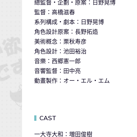
總監督・企劃・原案：日野晃博
監督：高橋滋春
系列構成・劇本：日野晃博
角色設計原案：長野拓造
美術概念：栗秋寿彦
角色設計：池田裕治
音樂：西郷憲一郎
音響監督：田中亮
動畫製作：オー・エル・エム
CAST
▍
一大寺大和：増田俊樹