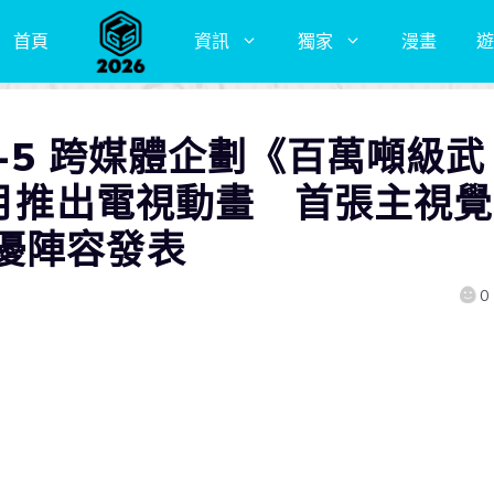
首頁
資訊
獨家
漫畫
遊
L-5 跨媒體企劃《百萬噸級武
0月推出電視動畫 首張主視覺
優陣容發表
0