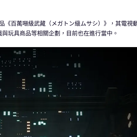
企劃作品《百萬噸級武藏（メガトン級ムサシ）》，其電視
遊戲與玩具商品等相關企劃，目前也在進行當中。