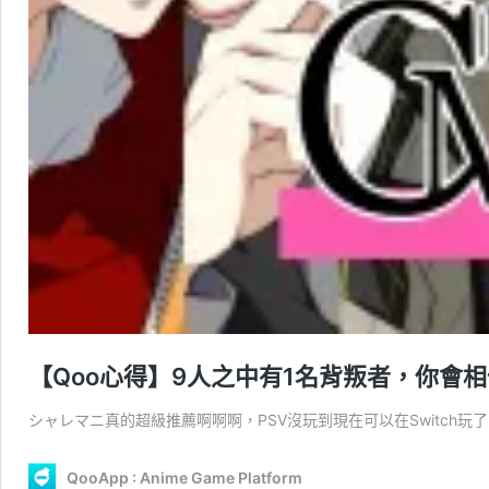
【Qoo心得】9人之中有1名背叛者，你會相信誰？OT
シャレマニ真的超級推薦啊啊啊，PSV沒玩到現在可以在Switch玩了啊啊啊
QooApp : Anime Game Platform