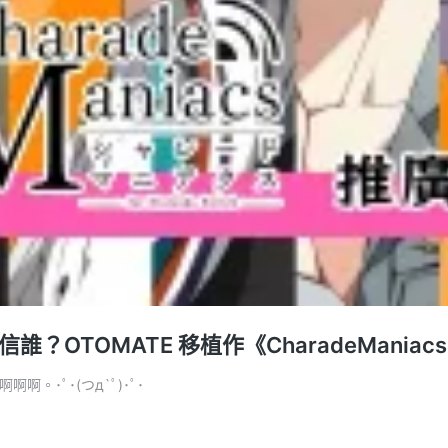
OMATE 移植作《CharadeManiacs for
。･ﾟ･(つд`ﾟ)･ﾟ･